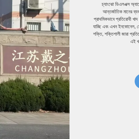
Changzho
চ্যাংঝো ডিএলএক্স অ্য
আন্তর্জাতিক মানের ব্
প্রাথমিকভাবে প্রতিরোধী খা
যাচ্ছি এবং এখন ইনকোনেল, মোন
শক্তি, শক্তিশালী জারা প্রতি
এই খ