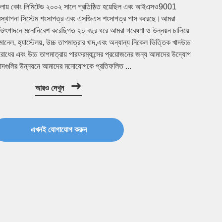
আমাদের সম্পর্কে
u DLX Alloy Co., Ltd.
ালোয় কোং লিমিটেড ২০০২ সালে প্রতিষ্ঠিত হয়েছিল এবং আইএসও9001
যবস্থাপনা সিস্টেম শংসাপত্র এবং এসজিএস শংসাপত্র পাস করেছে।আমরা
দ উৎপাদনে মনোনিবেশ করেছিগত ২০ বছর ধরে আমরা গবেষণা ও উন্নয়ন চালিয়ে
েল, হ্যাস্টেলয়, উচ্চ তাপমাত্রার খাদ,এবং অন্যান্য নিকেল ভিত্তিক খাদউচ্চ
রোধের এবং উচ্চ তাপমাত্রায় পারফরম্যান্সের প্রয়োজনের জন্য আমাদের উদ্যোগ
াদগুলির উন্নয়নে আমাদের মনোযোগকে প্রতিফলিত ...
আরও দেখুন
এখনই যোগাযোগ করুন