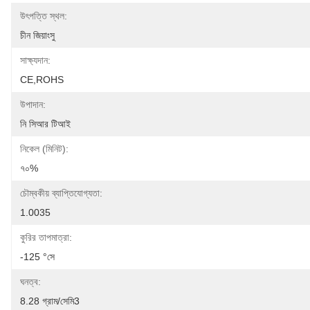
উৎপত্তি স্থল:
চীন জিয়াংসু
সাক্ষ্যদান:
CE,ROHS
উপাদান:
নি সিআর টিআই
নিকেল (মিনিট):
৭০%
চৌম্বকীয় ব্যাপ্তিযোগ্যতা:
1.0035
কুরির তাপমাত্রা:
-125 °সে
ঘনত্ব:
8.28 গ্রাম/সেমি3