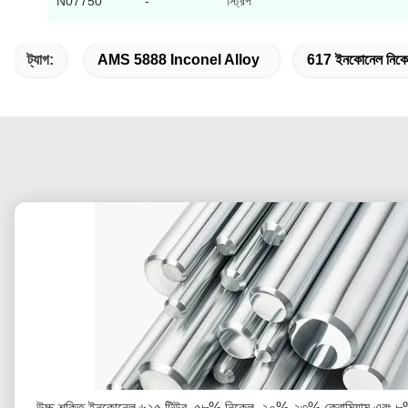
N07750
-
স্ট্রিপ
ট্যাগ:
AMS 5888 Inconel Alloy
617 ইনকোনেল নিকে
উচ্চ শক্তি ইনকোনেল ৬২৫ টিউব, ৫৮% নিকেল, ২০%-২৩% ক্রোমিয়াম এবং 