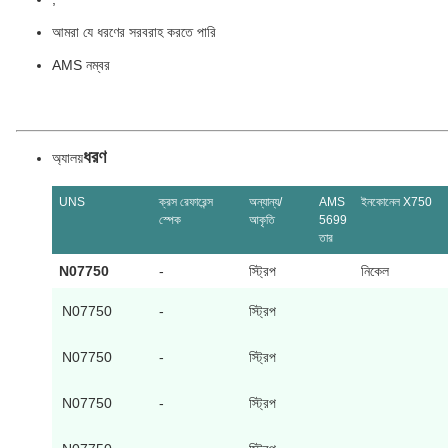
আমরা যে ধরণের সরবরাহ করতে পারি
AMS নম্বর
ধরণ
অ্যালয়
UNS
ক্রস রেফারেন্স
অন্যান্য/
AMS
ইনকোনেল X750
স্পেক
আকৃতি
5699
তার
N07750
-
স্ট্রিপ
নিকেল
N07750
-
স্ট্রিপ
N07750
-
স্ট্রিপ
N07750
-
স্ট্রিপ