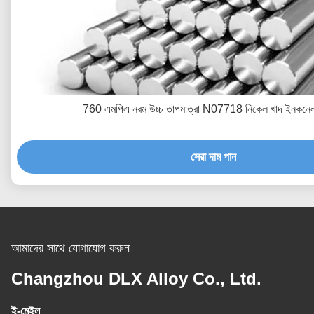
760 এমপিএ নরম উচ্চ তাপমাত্রা N07718 নিকেল খাদ ইনকনেল
সেরা দাম পান
আমাদের সাথে যোগাযোগ করুন
Changzhou DLX Alloy Co., Ltd.
ই-মেইল