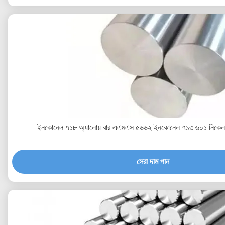
ইনকোনেল ৭১৮ অ্যালোয় বার এএমএস ৫৬৬২ ইনকোনেল ৭১৩ ৬০১ নিকেল 
সেরা দাম পান