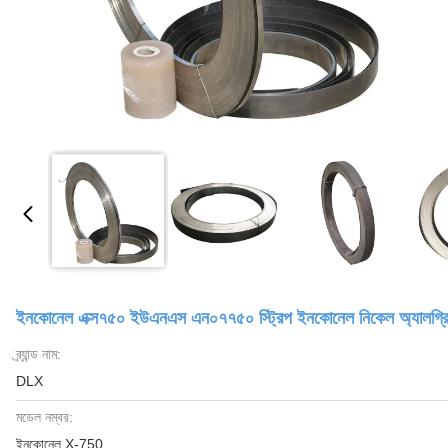
ইনকোনেল এক্স৭৫০ ইউএনএস এন০৭৭৫০ স্ট্রিপ ইনকোনেল নিকেল অ্যালগ্র
ব্র্যান্ড নাম:
DLX
মডেল নম্বর:
ইনকোনেল X-750