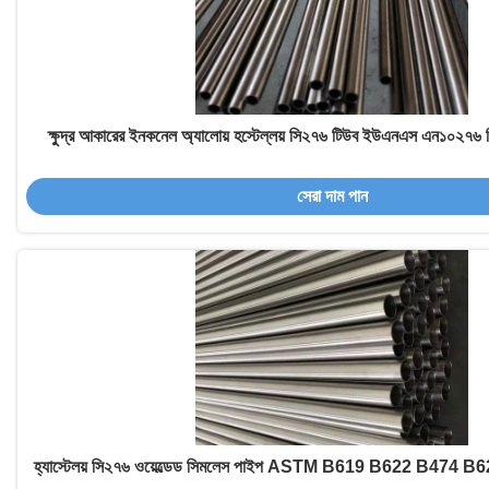
ক্ষুদ্র আকারের ইনকনেল অ্যালোয় হস্টেল্লয় সি২৭৬ টিউব ইউএনএস এন১০২৭৬ ন
সেরা দাম পান
হ্যাস্টেলয় সি২৭৬ ওয়েল্ডেড সিমলেস পাইপ ASTM B619 B622 B474