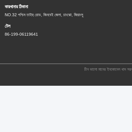
কারখানার ঠিকানা
NO.32 পশ্চিম তাইহু রোড, জিনবেই জেলা, চাংঝো, জিয়াংসু
টেল
86-199-06119641
চীন ভালো মানের ইনকোনেল খাদ 